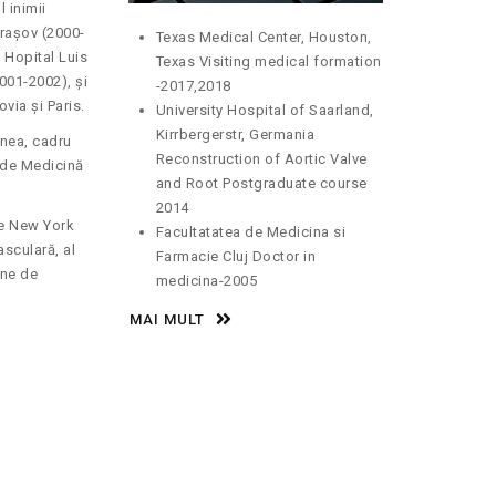
 inimii
Brașov (2000-
Texas Medical Center, Houston,
 Hopital Luis
Texas Visiting medical formation
2001-2002), și
-2017,2018
via și Paris.
University Hospital of Saarland,
Kirrbergerstr, Germania
enea, cadru
Reconstruction of Aortic Valve
i de Medicină
and Root Postgraduate course
2014
he New York
Facultatatea de Medicina si
sculară, al
Farmacie Cluj Doctor in
ane de
medicina-2005
MAI MULT