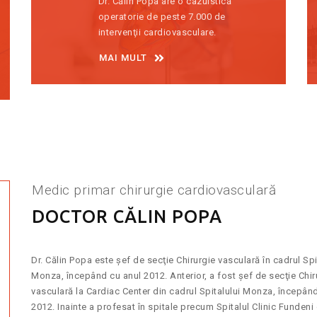
Dr. Călin Popa are o cazuistică
operatorie de peste 7.000 de
intervenţii cardiovasculare.
MAI MULT
Medic primar chirurgie cardiovasculară
DOCTOR CĂLIN POPA
Dr. Călin Popa este șef de secţie Chirurgie vasculară în cadrul Spi
Monza, începând cu anul 2012. Anterior, a fost șef de secţie Chir
vasculară la Cardiac Center din cadrul Spitalului Monza, începân
2012. Inainte a profesat în spitale precum Spitalul Clinic Fundeni