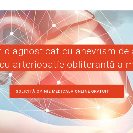
t diagnosticat cu anevrism de
 cu arteriopatie obliterantă a 
SOLICITĂ OPINIE MEDICALA ONLINE GRATUIT