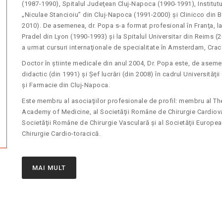
(1987-1990), Spitalul Judeţean Cluj-Napoca (1990-1991), Institutul
„Niculae Stancioiu” din Cluj-Napoca (1991-2000) și Clinicco din 
2010). De asemenea, dr. Popa s-a format profesional în Franţa, la
Pradel din Lyon (1990-1993) și la Spitalul Universitar din Reims (
a urmat cursuri internaţionale de specialitate în Amsterdam, Craco
Doctor în știinte medicale din anul 2004, Dr. Popa este, de asem
didactic (din 1991) și Șef lucrări (din 2008) în cadrul Universităţi
și Farmacie din Cluj-Napoca.
Este membru al asociaţiilor profesionale de profil: membru al T
Academy of Medicine, al Societăţii Române de Chirurgie Cardiova
Societăţii Române de Chirurgie Vasculară și al Societăţii Europe
Chirurgie Cardio-toracică.
MAI MULT