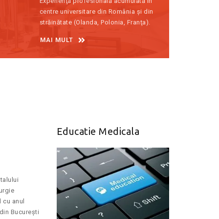
Experienţă profesională acumulată în
centre universitare din România și din
străinătate (Olanda, Polonia, Franţa).
MAI MULT
Educatie Medicala
talului
urgie
d cu anul
 din București