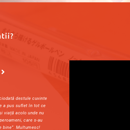
tii?
ciodată destule cuvinte
 a pus suflet în tot ce
 și viață acolo unde nu
uperoameni, care s-au
ce bine”. Multumesc!