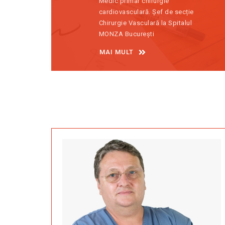
Medic primar chirurgie
cardiovasculară. Șef de secție
Chirurgie Vasculară la Spitalul
MONZA București
MAI MULT