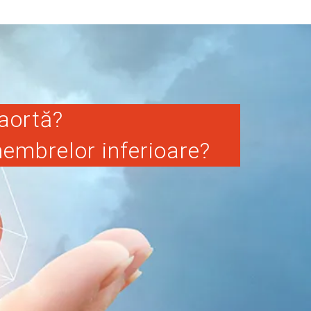
 aortă?
membrelor inferioare?