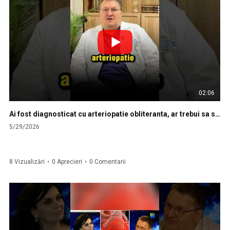
02:06
Ai fost diagnosticat cu arteriopatie obliteranta, ar trebui sa stii ca…
5/29/2026
8 Vizualizări
•
0 Aprecieri
•
0 Comentarii