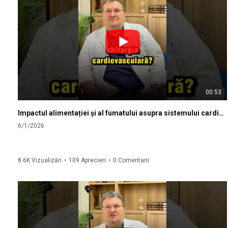
00:53
Impactul alimentației și al fumatului asupra sistemului cardiovascular
6/1/2026
8.6K Vizualizări
•
109 Aprecieri
•
0 Comentarii