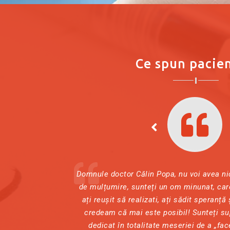
Ce spun pacien
Domnule doctor Călin Popa, nu voi avea ni
de mulțumire, sunteți un om minunat, care
ați reușit să realizati, ați sădit speranță
credeam că mai este posibil! Sunteți s
dedicat în totalitate meseriei de a „fa