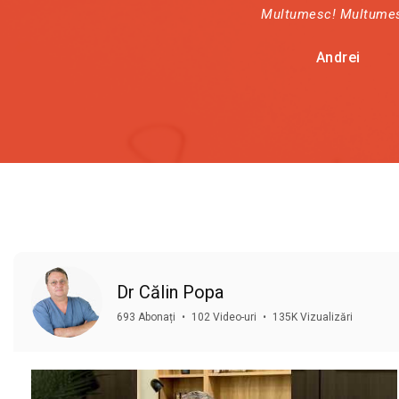
Multumesc! Multume
Andrei
Dr Călin Popa
693 Abonați
•
102 Video-uri
•
135K Vizualizări