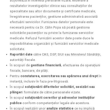
acționează în interesul persoanei vizate; eliberare a
rezultatelor investigațiilor clinice sau consultațiilor de
specialitate sau altor documente și certificate medicale,
înregistrarea pacienților, gestiune administrativă asociată
efectuării serviciilor. Furnizarea datelor personale este
necesară pentru ca Dr. Călin Popa să poată gestiona
solicitările pacienților cu privire la furnizarea serviciilor
medicale. Refuzul furnizării acestor date poate duce la
imposibilitatea organizării și furnizării serviciilor medicale
solicitate.
Raportări date
către CAS, DSP, SIUI sau Ministerul Sănătății,
autorități fiscale.
În scopuri de
gestiune financiară
, efectuarea de operațiuni
fiscale, bancare, de plăți.
Pentru
constatarea, exercitarea sau apărarea unui drept
în
instanță, inclusiv în faza pre-litigioasă.
În scopul
soluționării diferitelor solicitări, sesizări sau
plânger
i formulate de către persoanele vizate.
În scopul
soluționării cererilor și adreselor instituțiilor
publice
conform competențelor legale ale acestora.
În scopul realizării unor
analize statistice
ce nu implică