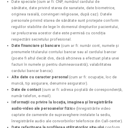
Date speciale (cum ar fi: CNP, numărul cardului de
sănătate, date privind starea de sanatate, date biometrice,
originea rasială, convingeri religioase, după caz). Datele
personale privind starea de sănătate sunt protejate conform
regulilor stabilite de lege în domeniul drepturilor pacientului,
iar prelucrarea acestor date este permisă cu condiția
respectării secretului profesional.
Date financiare și bancare
(cum ar fi: număr cont, numele şi
prenumele titularului contului bancar sau al cardului bancar
(poate fi altul decât dvs, dacă altcineva a efectuat plata unei
facturi în numele și pentru dumneavoastră); valabilitatea
cardului bancar banca).
Alte date cu caracter personal
(cum ar fi: ocupație, loc de
muncă, tip asigurare, denumire asigurator).
Date de contact
(cum ar fi: adresa poștală de corespondență,
număr telefon, e-mail).
Informații cu privire la locația, imaginea și înregistrările
audio-video ale persoanelor fizic
e (înregistrările video
captate de camerele de supraveghere instalate la sediu,
înregistrările audio ale convorbirilor telefonice din Call-center).
Date referitoare la profilarea utilizatorilor site-ului
conform