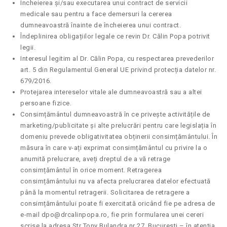
Încheierea și/sau executarea unui contract de servicii
medicale sau pentru a face demersuri la cererea
dumneavoastră înainte de încheierea unui contract.
Îndeplinirea obligațiilor legale ce revin Dr. Călin Popa potrivit
legii.
Interesul legitim al Dr. Călin Popa, cu respectarea prevederilor
art. 5 din Regulamentul General UE privind protecția datelor nr.
679/2016.
Protejarea intereselor vitale ale dumneavoastră sau a altei
persoane fizice.
Consimțământul dumneavoastră în ce privește activitățile de
marketing/publicitate și alte prelucrări pentru care legislația în
domeniu prevede obligativitatea obținerii consimțământului. În
măsura în care v-ați exprimat consimțământul cu privire la o
anumită prelucrare, aveți dreptul de a vă retrage
consimțământul în orice moment. Retragerea
consimțământului nu va afecta prelucrarea datelor efectuată
până la momentul retragerii. Solicitarea de retragere a
consimțământului poate fi exercitată oricând fie pe adresa de
e-mail dpo@drcalinpopa.ro, fie prin formularea unei cereri
scrise la adresa Str Tony Bulandra nr 27, Bucuresti – în atenția