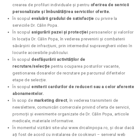
crearea de profiluri individuale și pentru
oferirea de servicii
personalizate și îmbunătățirea serviciilor oferite.
În scopul
evaluării gradului de satisfacție
cu privire la
serviciile Dr. Călin Popa.
În scopul
asigurării pazei și protecției
persoanelor și valorilor
în locația Dr. Călin Popa, în vederea prevenirii și combaterii
săvârșirii de infracțiuni, prin intermediul supravegherii video în
locurile accesibile publicului.
În scopul
desfășurării activităților de
recrutare/selecție
pentru ocuparea posturilor vacante,
gestionarea dosarelor de recrutare pe parcursul diferitelor
etape de selecție.
În scopul
emiterii cardurilor de reduceri sau a celor aferente
abonamentelor.
În scop de
marketing direct
, în vederea transmiterii de
newslettere, comunicări comerciale privind oferta de servicii,
promoții și evenimente organizate de Dr. Călin Popa, articole
medicale, materiale informative.
În momentul vizitării site-ului www.drcalinpopa.ro, și doar dacă
ați fost de acord cu instalarea de cookieuri – serverul web