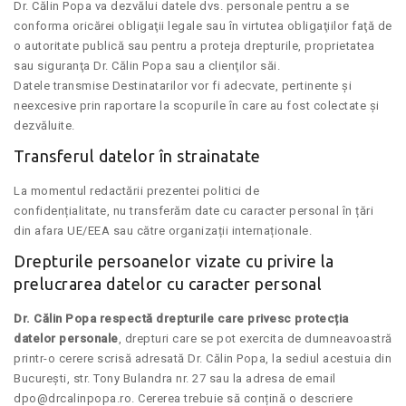
Dr. Călin Popa va dezvălui datele dvs. personale pentru a se
conforma oricărei obligaţii legale sau în virtutea obligaţiilor faţă de
o autoritate publică sau pentru a proteja drepturile, proprietatea
sau siguranţa Dr. Călin Popa sau a clienţilor săi.
Datele transmise Destinatarilor vor fi adecvate, pertinente şi
neexcesive prin raportare la scopurile în care au fost colectate și
dezvăluite.
Transferul datelor în strainatate
La momentul redactării prezentei politici de
confidențialitate, nu transferăm date cu caracter personal în țări
din afara UE/EEA sau către organizații internaționale.
Drepturile persoanelor vizate cu privire la
prelucrarea datelor cu caracter personal
Dr. Călin Popa respectă drepturile care privesc protecția
datelor personale
, drepturi care se pot exercita de dumneavoastră
printr-o cerere scrisă adresată Dr. Călin Popa, la sediul acestuia din
București, str. Tony Bulandra nr. 27 sau la adresa de email
dpo@drcalinpopa.ro. Cererea trebuie să conțină o descriere