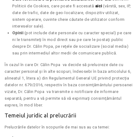
Politicii de Cookies, care poate fi accesată
aici
(vârstă, sex, IP,
date de trafic, date de geo-localizare, dispozitiv utilizat,
sistem operare, cuvinte cheie căutate de utilizator conform
intereselor sale).
Opinii
(pot include date personale cu caracter special) pe care
ni le transmiteţi în mod direct sau pe care le postaţi public
despre Dr. Călin Popa, pe reţele de socializare (social media)
sau prin intermediul altor medii de comunicare publică.
În cazul în care Dr. Călin Popa va decide să prelucreze date cu
caracter personal și în alte scopuri, îndeosebi în baza articolului 6,
alineatul 1, litera a) din Regulamentul General UE privind protecția
datelor nr. 679/2016, respectiv în baza consimţământului persoanei
vizate, Dr. Călin Popa va transmite o notificare de informare
separată, pentru a vă permite să vă exprimaţi consimţământul
expres, în mod liber.
Temeiul juridic al prelucrării
Prelucrările datelor în scopurile de mai sus au ca temei: