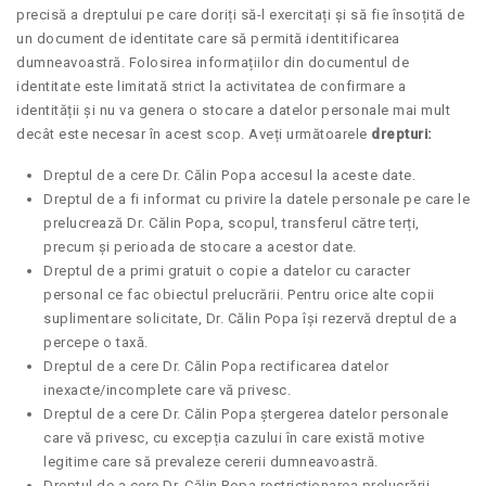
precisă a dreptului pe care doriți să-l exercitați și să fie însoțită de
un document de identitate care să permită identitificarea
dumneavoastră. Folosirea informațiilor din documentul de
identitate este limitată strict la activitatea de confirmare a
identității și nu va genera o stocare a datelor personale mai mult
decât este necesar în acest scop. Aveți următoarele
drepturi:
Dreptul de a cere Dr. Călin Popa accesul la aceste date.
Dreptul de a fi informat cu privire la datele personale pe care le
prelucrează Dr. Călin Popa, scopul, transferul către terți,
precum și perioada de stocare a acestor date.
Dreptul de a primi gratuit o copie a datelor cu caracter
personal ce fac obiectul prelucrării. Pentru orice alte copii
suplimentare solicitate, Dr. Călin Popa își rezervă dreptul de a
percepe o taxă.
Dreptul de a cere Dr. Călin Popa rectificarea datelor
inexacte/incomplete care vă privesc.
Dreptul de a cere Dr. Călin Popa ștergerea datelor personale
care vă privesc, cu excepția cazului în care există motive
legitime care să prevaleze cererii dumneavoastră.
Dreptul de a cere Dr. Călin Popa restricționarea prelucrării.