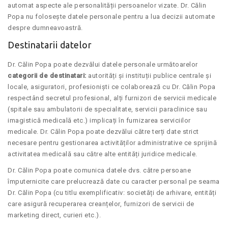
automat aspecte ale personalității persoanelor vizate. Dr. Călin
Popa nu folosește datele personale pentru a lua decizii automate
despre dumneavoastră.
Destinatarii datelor
Dr. Călin Popa poate dezvălui datele personale următoarelor
categorii de destinatari:
autorități și instituții publice centrale și
locale, asiguratori, profesioniști ce colaborează cu Dr. Călin Popa
respectând secretul profesional, alți furnizori de servicii medicale
(spitale sau ambulatorii de specialitate, servicii paraclinice sau
imagistică medicală etc.) implicați în furnizarea serviciilor
medicale. Dr. Călin Popa poate dezvălui către terți date strict
necesare pentru gestionarea activităților administrative ce sprijină
activitatea medicală sau către alte entități juridice medicale.
Dr. Călin Popa poate comunica datele dvs. către persoane
împuternicite care prelucrează date cu caracter personal pe seama
Dr. Călin Popa (cu titlu exemplificativ: societăți de arhivare, entități
care asigură recuperarea creanțelor, furnizori de servicii de
marketing direct, curieri etc.).