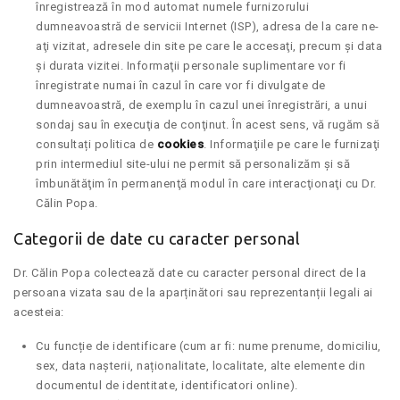
înregistrează în mod automat numele furnizorului
dumneavoastră de servicii Internet (ISP), adresa de la care ne-
aţi vizitat, adresele din site pe care le accesaţi, precum şi data
şi durata vizitei. Informaţii personale suplimentare vor fi
înregistrate numai în cazul în care vor fi divulgate de
dumneavoastră, de exemplu în cazul unei înregistrări, a unui
sondaj sau în execuţia de conţinut. În acest sens, vă rugăm să
consultați politica de
cookies
. Informaţiile pe care le furnizaţi
prin intermediul site-ului ne permit să personalizăm şi să
îmbunătăţim în permanenţă modul în care interacţionaţi cu Dr.
Călin Popa.
Categorii de date cu caracter personal
Dr. Călin Popa colectează date cu caracter personal direct de la
persoana vizata sau de la aparținători sau reprezentanții legali ai
acesteia:
Cu funcție de identificare (cum ar fi: nume prenume, domiciliu,
sex, data nașterii, naționalitate, localitate, alte elemente din
documentul de identitate, identificatori online).