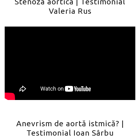
Stenoza aortica | Testimonial
Valeria Rus
Anevrism de aortă istmică? |
Testimonial Ioan Sârbu