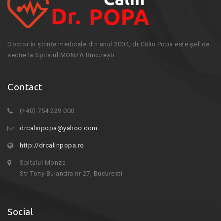
Doctor în științe medicale din anul 2004, dr Călin Popa este șef de
secție la Spitalul MONZA București.
Contact
(+40) 754 229 000
drcalinpopa@yahoo.com
http://drcalinpopa.ro
Spitalul Monza
Str Tony Bulandra nr 27, Bucuresti
Social