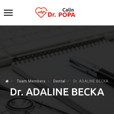
Skip
to
content
⁄
Team Members
⁄
Dental
⁄
Dr. ADALINE BECKA
Dr. ADALINE BECKA