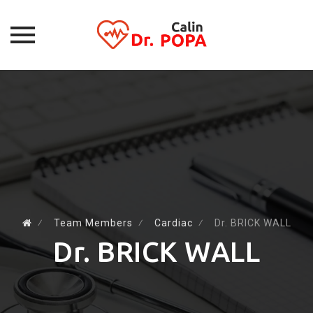
Skip
to
content
⁄
Team Members
⁄
Cardiac
⁄
Dr. BRICK WALL
Dr. BRICK WALL