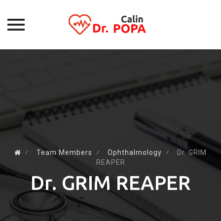
Skip
to
content
⁄
Team Members
⁄
Ophthalmology
⁄
Dr. GRIM
REAPER
Dr. GRIM REAPER