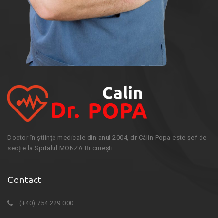
Doctor în științe medicale din anul 2004, dr Călin Popa este șef de
secție la Spitalul MONZA București.
Contact
(+40) 754 229 000