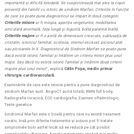
importantă și dificilă totodată. Se suspicionează mai ales la copiii
proveniți din familii cu istoric de sindrom Marfan. Criteriile în funcție
de care se poate pune diagnosticul se împart în două categorii.
Criteriile minore
ar fi miopia, apariția vergeturilor, mobilitatea
articulară anormală, fața lungă și îngustă, bolta palatină înaltă.
Criteriile majore
ar fi o aortă de dimensiuni crescute, subluxația de
cristalin, istoricul familial, scolioza, sternul escavat, piciorul plat
sau picioarele în X. Diagnosticul de Sindrom Marfan se poate pune
dacă există istoric familial și întâlnim un criteriu minor plus unul
major. Sau dacă nu există istoric familial și întâlnim două criterii
majore plus unul minor
”, explică
Călin Popa, medic primar
chirurgie cardiovasculară.
Examinările de care este nevoie pentru a pune diagnosticul de
sindrom Marfan sunt: AngioCT aortă totală; RMN full body;
Radiografie toracică; ECO cardiografie; Examen oftalmologic;
Teste genetice.
Sindromul Marfan este o boală pentru care nu există tratament
curativ, însă prin diferite tratamente și acțiuni pot fi tratate
simptomele bolii astfel încât să se reducă pe cât posibil
complicațiile ulterioare. Aceste tratamente implică mai multe