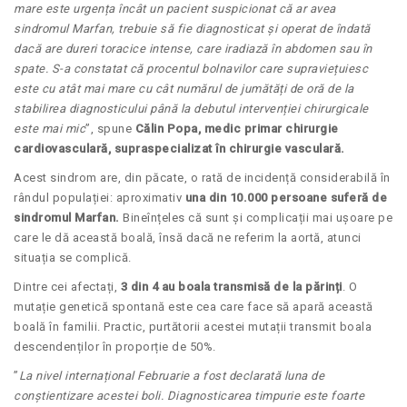
mare este urgența încât un pacient suspicionat că ar avea
sindromul Marfan, trebuie să fie diagnosticat și operat de îndată
dacă are dureri toracice intense, care iradiază în abdomen sau în
spate. S-a constatat că procentul bolnavilor care supraviețuiesc
este cu atât mai mare cu cât numărul de jumătăți de oră de la
stabilirea diagnosticului până la debutul intervenției chirurgicale
este mai mic
”, spune
Călin Popa, medic primar chirurgie
cardiovasculară, supraspecializat în chirurgie vasculară.
Acest sindrom are, din păcate, o rată de incidență considerabilă în
rândul populației: aproximativ
una din 10.000 persoane suferă de
sindromul Marfan.
Bineînțeles că sunt și complicații mai ușoare pe
care le dă această boală, însă dacă ne referim la aortă, atunci
situația se complică.
Dintre cei afectați,
3 din 4 au boala transmisă de la părinți
. O
mutație genetică spontană este cea care face să apară această
boală în familii. Practic, purtătorii acestei mutații transmit boala
descendenților în proporție de 50%.
”
La nivel internațional Februarie a fost declarată luna de
conștientizare acestei boli.
Diagnosticarea timpurie este foarte