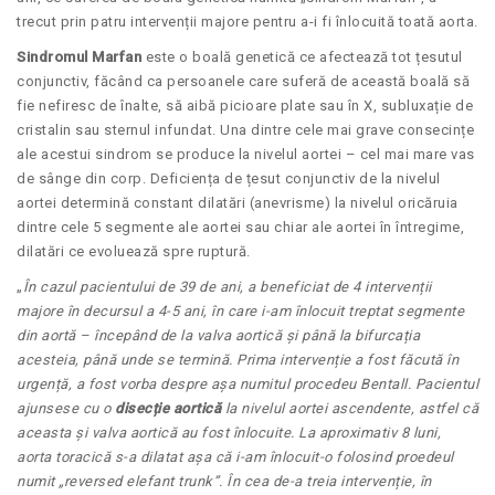
trecut prin patru intervenții majore pentru a-i fi înlocuită toată aorta.
Sindromul Marfan
este o boală genetică ce afectează tot țesutul
conjunctiv, făcând ca persoanele care suferă de această boală să
fie nefiresc de înalte, să aibă picioare plate sau în X, subluxație de
cristalin sau sternul infundat. Una dintre cele mai grave consecințe
ale acestui sindrom se produce la nivelul aortei – cel mai mare vas
de sânge din corp. Deficiența de țesut conjunctiv de la nivelul
aortei determină constant dilatări (anevrisme) la nivelul oricăruia
dintre cele 5 segmente ale aortei sau chiar ale aortei în întregime,
dilatări ce evoluează spre ruptură.
„
În cazul pacientului de 39 de ani, a beneficiat de 4 intervenții
majore în decursul a 4-5 ani, în care i-am înlocuit treptat segmente
din aortă – începând de la valva aortică și până la bifurcația
acesteia, până unde se termină. Prima intervenție a fost făcută în
urgență, a fost vorba despre așa numitul procedeu Bentall. Pacientul
ajunsese cu o
disecție aortică
la nivelul aortei ascendente, astfel că
aceasta și valva aortică au fost înlocuite. La aproximativ 8 luni,
aorta toracică s-a dilatat așa că i-am înlocuit-o folosind proedeul
numit
„reversed elefant trunk”. În cea de-a treia intervenție, în