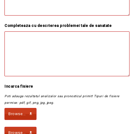
Completeaza cu descrierea problemei tale de sanatate
Incarca fisiere
Poti adauga rezultatul analizalor sau pronosticul primit! Tipuri de fisiere
permise: pdf, gif, png, jpg, jpeg.
Browse...
Browse...