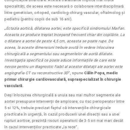
specialități, de aceea este necesară o colaborare interdisciplinară
între genetician, ortoped, cardiolog-chirurg vascular, oftalmolog și
pediatru (pentru copiii de sub 16 ani).
„
Ectazia aortică, dilatarea aortei, este specifică sindromului Marfan.
Aceasta se produce treptat începand frecvent chiar din copilărie. La
o dilatare a aortei de peste 4,5 cm, aceasta se poate rupe. De
aceea, la aceste dimensiuni trebuie avută în vedere înlocuirea
chirurgicală a segmentului sau segmentelor de aortă dilatate.
Investigația specifică ce poate aduce informațiile de care este
nevoie pentru un diagnostic fiabil al acestor dilatații ale aortei este
angiografia CT cu reconstructive 3D
”, spune
Călin Popa, medic
primar chirurgie cardiovasculară, supraspecializat în chirurgie
vasculară.
Deși înlocuirea chirurgicală a unuia sau mai multor segmente ale
aortei presupune intervenții de amploare, cu risc perioperator între
5 si 12%, trebuie precizat faptul că intervențiile chirurgicale
practicate în urgență, în cazul producerii unei disecții sau a unei
rupturi aortice, prezintă riscuri operatorii de 3-5 ori mai mari decât
în cazul intervențiilor practicate „la rece”.