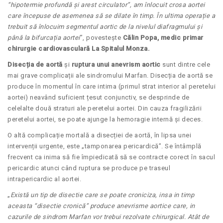
“hipotermie profundă și arest circulator”, am înlocuit crosa aortei
care începuse de asemenea să se dilate în timp. În ultima operație a
trebuit să înlocuim segmentul aortic de la nivelul diafragmului și
până la bifurcația aortei
”, povestește
Călin Popa, medic primar
chirurgie cardiovasculară La Spitalul Monza.
Disecția de aortă
și
ruptura unui anevrism aortic
sunt dintre cele
mai grave complicații ale sindromului Marfan. Disecția de aortă se
produce în momentul în care intima (primul strat interior al peretelui
aortei) neavând suficient țesut conjunctiv, se desprinde de
celelalte două straturi ale peretelui aortei. Din cauza fragilizării
peretelui aortei, se poate ajunge la hemoragie internă și deces.
O altă complicație mortală a disecției de aortă, în lipsa unei
intervenții urgente, este „tamponarea pericardică”. Se întâmplă
frecvent ca inima să fie împiedicată să se contracte corect în sacul
pericardic atunci când ruptura se produce pe traseul
intrapericardic al aortei.
„
Există un tip de disectie care se poate croniciza, insa in timp
aceasta “disectie cronică” produce anevrisme aortice care, in
cazurile de sindrom Marfan vor trebui rezolvate chirurgical. Atât de