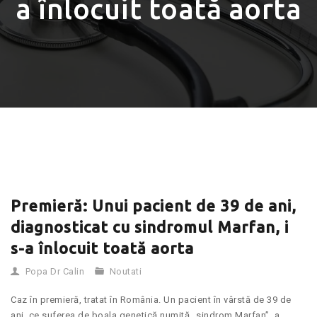
a înlocuit toată aorta
Premieră: Unui pacient de 39 de ani,
diagnosticat cu sindromul Marfan, i
s-a înlocuit toată aorta
Popa Dr Calin
Noutati
Caz în premieră, tratat în România. Un pacient în vârstă de 39 de
ani, ce suferea de boala genetică numită „sindrom Marfan”, a